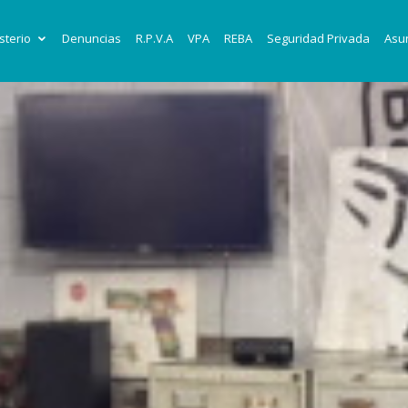
sterio
Denuncias
R.P.V.A
VPA
REBA
Seguridad Privada
Asun