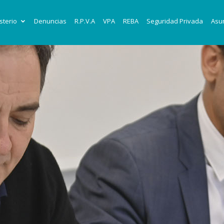
sterio
Denuncias
R.P.V.A
VPA
REBA
Seguridad Privada
Asun