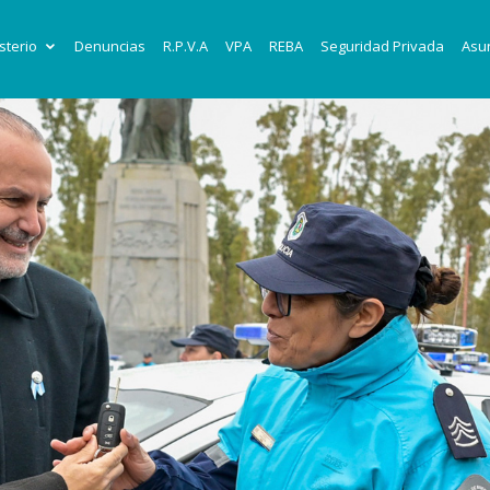
sterio
Denuncias
R.P.V.A
VPA
REBA
Seguridad Privada
Asun