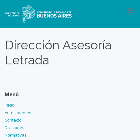
Dirección Asesoría
Letrada
Menú
Inicio
Antecedentes
C
ontacto
D
ivisiones
Normativas