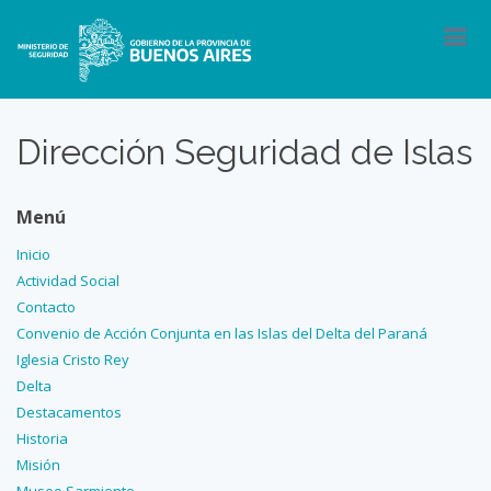
Dirección Seguridad de Islas
Menú
I
nicio
A
ctividad Social
C
ontacto
C
onvenio de Acción Conjunta en las Islas del Delta del Paraná
I
glesia Cristo Rey
D
elta
D
estacamentos
H
istoria
Misión