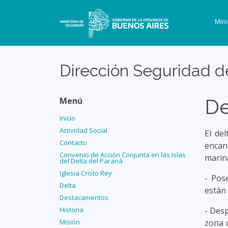
Mini
Dirección Seguridad de
De
Menú
I
nicio
A
ctividad Social
El de
C
ontacto
encant
C
onvenio de Acción Conjunta en las Islas
marina
del Delta del Paraná
I
glesia Cristo Rey
- Pos
D
elta
están 
D
estacamentos
H
istoria
- Desp
Misión
zona 