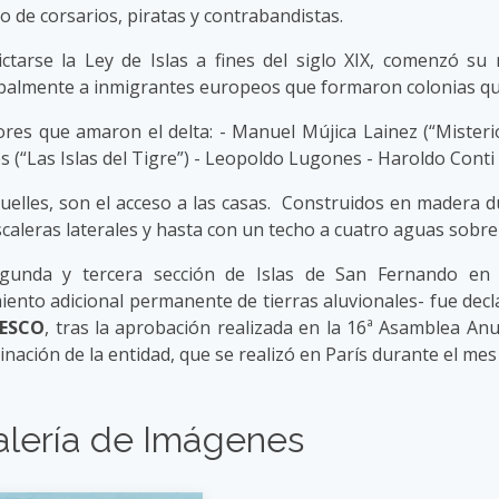
o de corsarios, piratas y contrabandistas.
dictarse la Ley de Islas a fines del siglo XIX, comenzó su
ipalmente a inmigrantes europeos que formaron colonias qu
tores que amaron el delta: - Manuel Mújica Lainez (“Misteri
 (“Las Islas del Tigre”) - Leopoldo Lugones - Haroldo Conti 
uelles, son el acceso a las casas. Construidos en madera du
caleras laterales y hasta con un techo a cuatro aguas sobre 
gunda y tercera sección de Islas de San Fernando en
miento adicional permanente de tierras aluvionales- fue dec
NESCO
, tras la aprobación realizada en la 16ª Asamblea Anu
nación de la entidad, que se realizó en París durante el me
alería de Imágenes