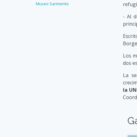
M
useo Sarmiento
refugi
- Al 
princ
Escri
Borges
Los m
dos es
La se
creci
la U
Coordi
G