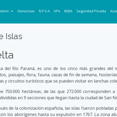
sterio
Denuncias
R.P.V.A
VPA
REBA
Seguridad Privada
Asun
 Islas
lta
lta del Río Paraná, es uno de los cinco más grandes del
os, paisajes, flora, fauna, casas de fin de semana, hostería
s y circuitos turísticos que se pueden visitar en lanchas co
ee 750.000 hectáreas, de las que 272.000 corresponden a 
divididas en 9 secciones que llegan hasta la ciudad de San N
ués de la colonización española, las islas fueron pobladas p
con los aborígenes hasta su expulsión en 1767. La zona ab