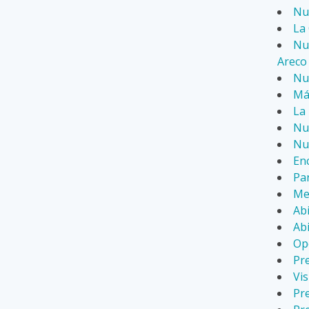
Nu
La 
Nue
Areco
Nue
Má
La 
Nu
Nu
En
Par
Me
Ab
Ab
Ope
Pre
Vis
Pr