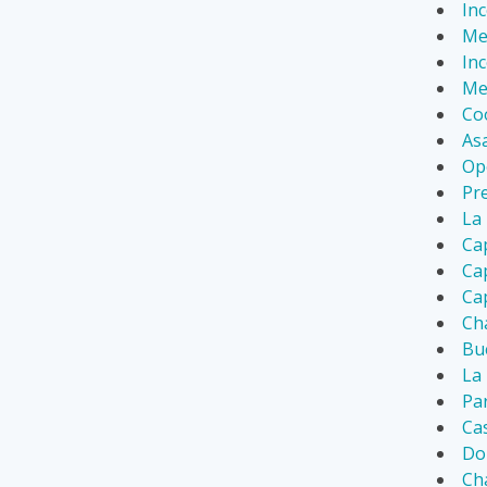
Inc
Mes
In
Me
Co
Asa
Op
Pre
La 
Cap
Ca
Ca
Cha
Bue
La 
Par
Ca
Do
Ch