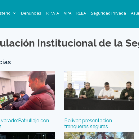
sterio
Denuncias
R.P.V.A
VPA
REBA
Seguridad Privada
Asun
ulación Institucional de la S
cias
lvarado:Patrullaje con
Bolivar: presentacion
s
tranqueras seguras