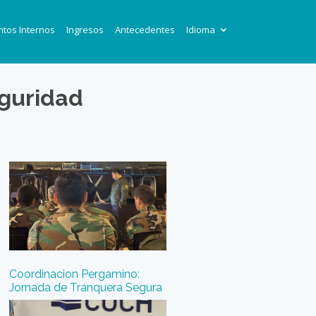
tos Internos
Ingresos
Antecedentes
Idioma
eguridad
Coordinacion Pergamino:
Jornada de Tranquera Segura