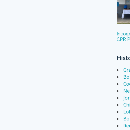
Incorp
CPR Pi
Hist
Gra
Bo
Co
Ne
Jo
Chi
Lob
Bol
Reu