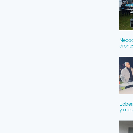
Necoch
drone
Loberí
y mesa