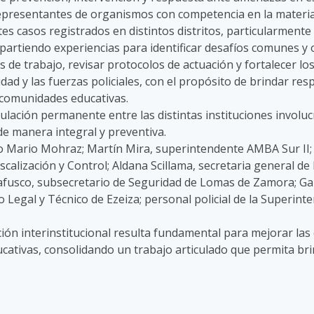
 representantes de organismos con competencia en la materia
tes casos registrados en distintos distritos, particularment
partiendo experiencias para identificar desafíos comunes y
 de trabajo, revisar protocolos de actuación y fortalecer lo
ridad y las fuerzas policiales, con el propósito de brindar re
 comunidades educativas.
iculación permanente entre las distintas instituciones invo
e manera integral y preventiva.
ardo Mario Mohraz; Martín Mira, superintendente AMBA Sur II
Fiscalización y Control; Aldana Scillama, secretaria general 
fusco, subsecretario de Seguridad de Lomas de Zamora; Gabr
 Legal y Técnico de Ezeiza; personal policial de la Superin
ación interinstitucional resulta fundamental para mejorar la
cativas, consolidando un trabajo articulado que permita bri