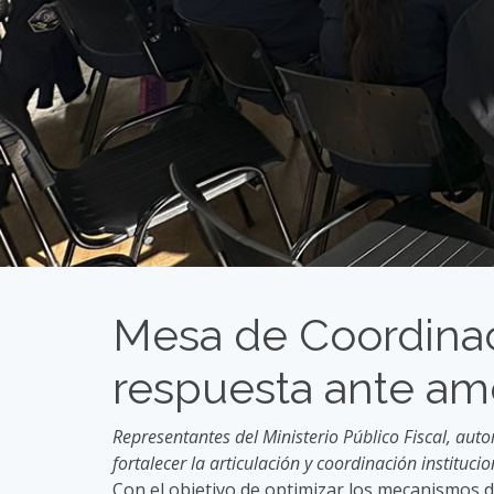
Mesa de Coordinació
respuesta ante am
Representantes del Ministerio Público Fiscal, aut
fortalecer la articulación y coordinación instituc
Con el objetivo de optimizar los mecanismos 