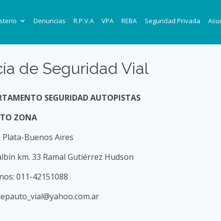
sterio
Denuncias
R.P.V.A
VPA
REBA
Seguridad Privada
Asun
cía de Seguridad Vial
RTAMENTO SEGURIDAD AUTOPISTAS
NTO ZONA
a Plata-Buenos Aires
albín km. 33 Ramal Gutiérrez Hudson
onos: 011-42151088
 depauto_vial@yahoo.com.ar